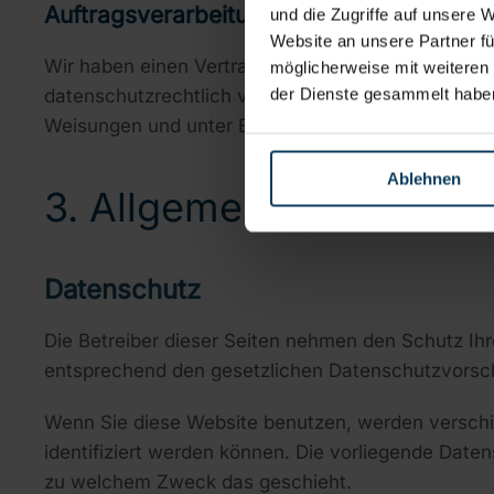
Auftragsverarbeitung
und die Zugriffe auf unsere 
Website an unsere Partner fü
Wir haben einen Vertrag über Auftragsverarbeitun
möglicherweise mit weiteren
der Dienste gesammelt habe
datenschutzrechtlich vorgeschriebenen Vertrag, 
Weisungen und unter Einhaltung der DSGVO verarb
Ablehnen
3. Allgemeine Hinweise 
Datenschutz
Die Betreiber dieser Seiten nehmen den Schutz Ih
entsprechend den gesetzlichen Datenschutzvorsch
Wenn Sie diese Website benutzen, werden versch
identifiziert werden können. Die vorliegende Daten
zu welchem Zweck das geschieht.