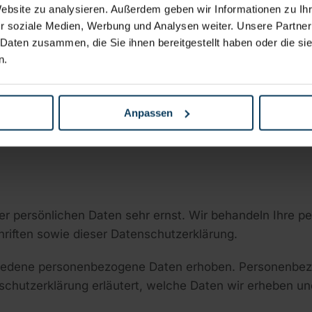
Website zu analysieren. Außerdem geben wir Informationen zu I
r soziale Medien, Werbung und Analysen weiter. Unsere Partner
g (AVV) zur Nutzung des oben genannten Dienstes gesch
 Daten zusammen, die Sie ihnen bereitgestellt haben oder die s
n.
der gewährleistet, dass dieser die personenbezogenen 
eitet.
Anpassen
und Pflicht­informationen
rer persönlichen Daten sehr ernst. Wir behandeln Ihre 
riften sowie dieser Datenschutzerklärung.
iedene personenbezogene Daten erhoben. Personenbezo
schutzerklärung erläutert, welche Daten wir erheben und