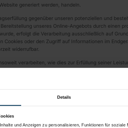
 Website generiert werden, handeln.
agserfüllung gegenüber unseren potenziellen und besteh
 Bereitstellung unseres Online-Angebots durch einen prof
urde, erfolgt die Verarbeitung ausschließlich auf Grund
n Cookies oder den Zugriff auf Informationen im Endgerä
rzeit widerrufbar.
soweit verarbeiten, wie dies zur Erfüllung seiner Leist
Details
Cookies
nhalte und Anzeigen zu personalisieren, Funktionen für soziale