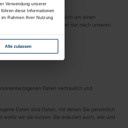
hrer Verwendung unserer
 führen diese Informationen
lossen. Hierbei handelt es sich um einen
ie im Rahmen Ihrer Nutzung
Daten unserer Websitebesucher nur nach unseren
Alle zulassen
personenbezogenen Daten vertraulich und
gene Daten sind Daten, mit denen Sie persönlich
 wofür wir sie nutzen. Sie erläutert auch, wie und