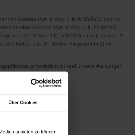
enden Kunden (Art. 6 Abs. 1 lit. b DSGVO) und im
essionellen Anbieter (Art. 6 Abs. 1 lit. f DSGVO).
lage von Art. 6 Abs. 1 lit. a DSGVO und § 25 Abs. 1
t des Nutzers (z. B. Device-Fingerprinting) im
ungspflichten erforderlich ist und unsere Weisungen
Über Cookies
 Medien anbieten zu können