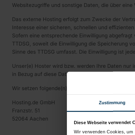
Websitezugriffe und sonstige Daten, die über eine
Das externe Hosting erfolgt zum Zwecke der Vertr
Interesse einer sicheren, schnellen und effizienten
Sofern eine entsprechende Einwilligung abgefragt w
TTDSG, soweit die Einwilligung die Speicherung vo
Sinne des TTDSG umfasst. Die Einwilligung ist jede
Unser(e) Hoster wird bzw. werden Ihre Daten nur in
in Bezug auf diese Daten befolgen.
Wir setzen folgende(n) Hoster ein:
Hosting.de GmbH
Zustimmung
Franzstr. 51
52064 Aachen
Diese Webseite verwendet 
Wir verwenden Cookies, um I