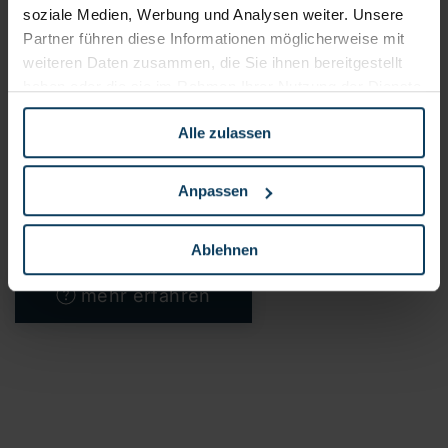
auf Abruf für Ihre unternehmerischen
soziale Medien, Werbung und Analysen weiter. Unsere
Partner führen diese Informationen möglicherweise mit
Herausforderungen.
weiteren Daten zusammen, die Sie ihnen bereitgestellt
haben oder die sie im Rahmen Ihrer Nutzung der Dienste
Restrukturierung
Transformation
gesammelt haben.
Alle zulassen
Human Resources
Finanzen
Supply Chain Management
IT-Management
Anpassen
Produktion
Healthcare
Ablehnen
mehr erfahren