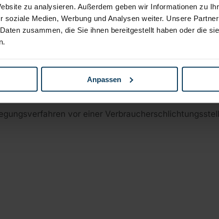
Website zu analysieren. Außerdem geben wir Informationen zu I
r soziale Medien, Werbung und Analysen weiter. Unsere Partner
 Daten zusammen, die Sie ihnen bereitgestellt haben oder die s
n.
ur Online-Streitbeilegung (OS) bereit:
https://ec.europa
sum.
Anpassen
l­schlichtungs­stelle
beilegungsverfahren vor einer Verbraucherschlichtungsste