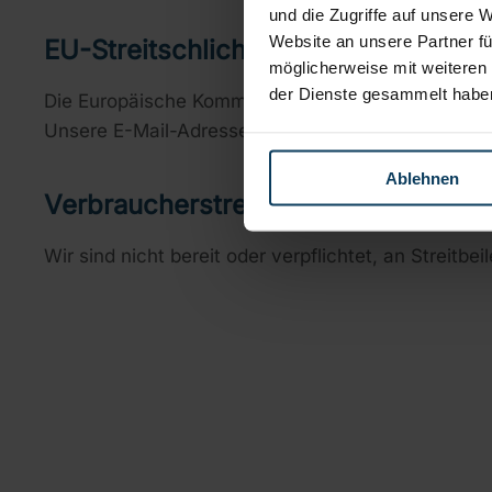
und die Zugriffe auf unsere 
Website an unsere Partner fü
EU-Streitschlichtung
möglicherweise mit weiteren
der Dienste gesammelt habe
Die Europäische Kommission stellt eine Plattform z
Unsere E-Mail-Adresse finden Sie oben im Impres
Ablehnen
Verbraucher­streit­beilegung/Universa
Wir sind nicht bereit oder verpflichtet, an Streit