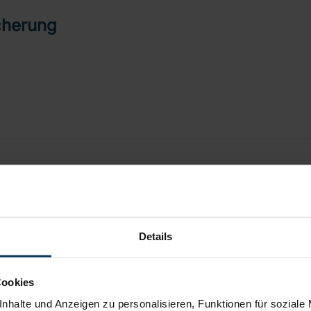
icherung
Details
utzen wir Künstliche Intelligenz als kreatives Werkzeug
Cookies
geprüft und redaktionell überarbeitet.
nhalte und Anzeigen zu personalisieren, Funktionen für soziale