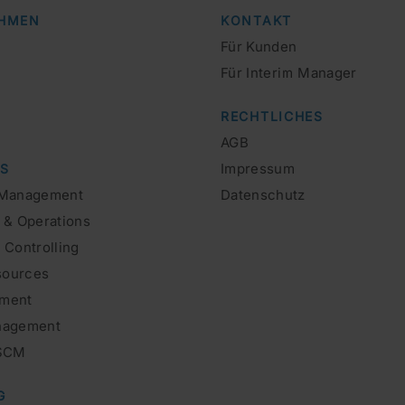
HMEN
KONTAKT
Für Kunden
Für Interim Manager
RECHTLICHES
AGB
Impressum
LS
 Management
Datenschutz
 & Operations
 Controlling
ources
ment
nagement
 SCM
G