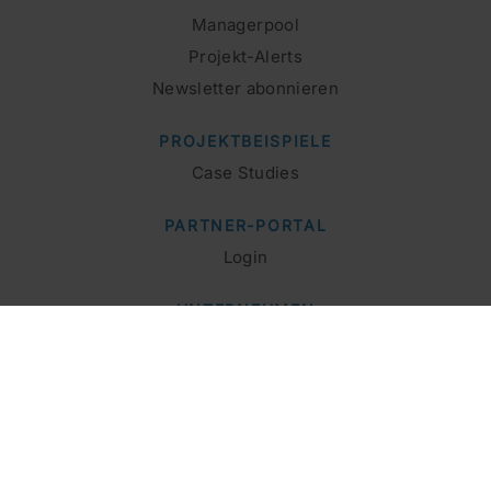
Managerpool
Projekt-Alerts
Newsletter abonnieren
PROJEKTBEISPIELE
Case Studies
PARTNER-PORTAL
Login
UNTERNEHMEN
Interim
Beratung
Projekte
Expertise
VERTICALS