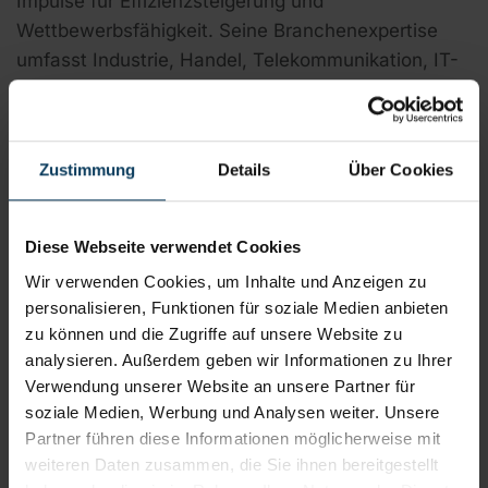
Impulse für Effizienzsteigerung und
Wettbewerbsfähigkeit. Seine Branchenexpertise
umfasst Industrie, Handel, Telekommunikation, IT-
Dienstleistungen und Unternehmensberatung.
Schwerpunkte meiner Arbeit
Zustimmung
Details
Über Cookies
Interim CIO & IT-Management
Diese Webseite verwendet Cookies
Führung und Restrukturierung von IT-
Wir verwenden Cookies, um Inhalte und Anzeigen zu
Organisationen in Konzernen und
personalisieren, Funktionen für soziale Medien anbieten
Mittelstand
zu können und die Zugriffe auf unsere Website zu
Einführung und Steuerung großer IT-
analysieren. Außerdem geben wir Informationen zu Ihrer
Transformationsprojekte
Verwendung unserer Website an unsere Partner für
Umsetzung von IT-Strategien mit Fokus auf
soziale Medien, Werbung und Analysen weiter. Unsere
Partner führen diese Informationen möglicherweise mit
Digitalisierung und Automatisierung
weiteren Daten zusammen, die Sie ihnen bereitgestellt