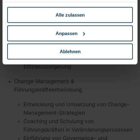
haben oder die sie im Rahmen Ihrer Nutzung der Dienste
Digitale Transformation & ERP-Implementierung
gesammelt haben.
Alle zulassen
Einführung und Optimierung von
SAP
S/4HANA, INCONSO, proALPHA, MS
Dynamics
Anpassen
Harmonisierung und Automatisierung von
Geschäftsprozessen
Ablehnen
Integration neuer Cloud-Technologien zur
Effizienzsteigerung
Change-Management &
Führungskräfteentwicklung
Entwicklung und Umsetzung von Change-
Management-Strategien
Coaching und Schulung von
Führungskräften in Veränderungsprozessen
Einführung von Governance- und