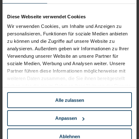
Warum Stillstand heute kein
Diese Webseite verwendet Cookies
neutraler Zustand mehr ist
Wir verwenden Cookies, um Inhalte und Anzeigen zu
EINBLICKE
personalisieren, Funktionen für soziale Medien anbieten
zu können und die Zugriffe auf unsere Website zu
Nutze dein Umfeld, um deinen
analysieren. Außerdem geben wir Informationen zu Ihrer
Erfolg messbar zu steigern
Verwendung unserer Website an unsere Partner für
EINBLICKE
soziale Medien, Werbung und Analysen weiter. Unsere
Partner führen diese Informationen möglicherweise mit
Die Reue verpasster Chancen
weiteren Daten zusammen, die Sie ihnen bereitgestellt
überwiegt das Risiko, Fehler
haben oder die sie im Rahmen Ihrer Nutzung der Dienste
zu machen
gesammelt haben.
Alle zulassen
EINBLICKE
Anpassen
Warum du immer weiter
läufst, aber nie ankommst
Ablehnen
EINBLICKE