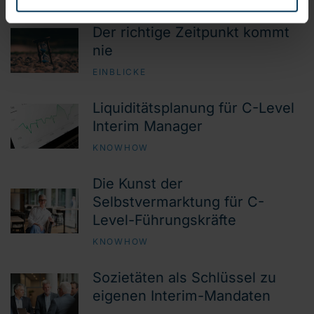
Der richtige Zeitpunkt kommt
nie
EINBLICKE
Liquiditätsplanung für C-Level
Interim Manager
KNOWHOW
Die Kunst der
Selbstvermarktung für C-
Level-Führungskräfte
KNOWHOW
Sozietäten als Schlüssel zu
eigenen Interim-Mandaten