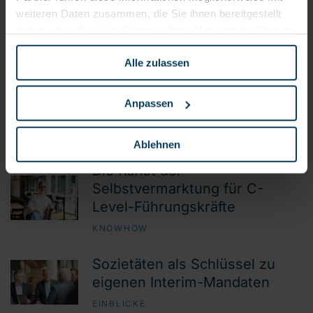
weiteren Daten zusammen, die Sie ihnen bereitgestellt
Der richtige Zeitpunkt kommt
haben oder die sie im Rahmen Ihrer Nutzung der Dienste
nie
gesammelt haben.
EINBLICKE
Alle zulassen
Liquiditätsplanung für C-Level
Anpassen
Interim Manager
KNOWHOW
Ablehnen
Die Kunst der
Selbstvermarktung für C-
Level-Führungskräfte
KNOWHOW
Sozietäten als Schlüssel zu
eigenen Interim-Mandaten
EINBLICKE