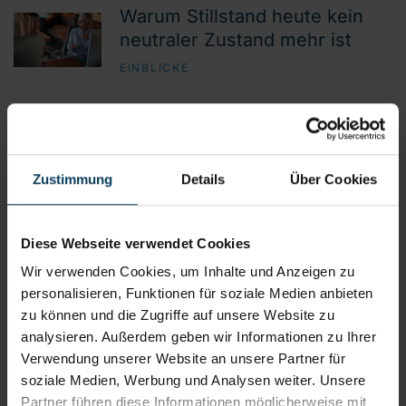
Warum Stillstand heute kein
neutraler Zustand mehr ist
EINBLICKE
Nutze dein Umfeld, um deinen
Erfolg messbar zu steigern
EINBLICKE
Zustimmung
Details
Über Cookies
Die Reue verpasster Chancen
überwiegt das Risiko, Fehler
Diese Webseite verwendet Cookies
zu machen
Wir verwenden Cookies, um Inhalte und Anzeigen zu
EINBLICKE
personalisieren, Funktionen für soziale Medien anbieten
zu können und die Zugriffe auf unsere Website zu
Warum du immer weiter
analysieren. Außerdem geben wir Informationen zu Ihrer
läufst, aber nie ankommst
Verwendung unserer Website an unsere Partner für
soziale Medien, Werbung und Analysen weiter. Unsere
EINBLICKE
Partner führen diese Informationen möglicherweise mit